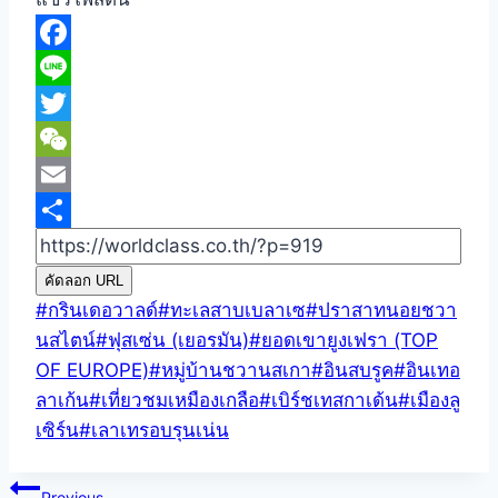
Facebook
Line
Twitter
WeChat
Email
Share
คัดลอก URL
Post
#
กรินเดอวาลด์
#
ทะเลสาบเบลาเซ
#
ปราสาทนอยชวา
Tags:
นสไตน์
#
ฟุสเซ่น (เยอรมัน)
#
ยอดเขายูงเฟรา (TOP
OF EUROPE)
#
หมู่บ้านชวานสเกา
#
อินสบรูค
#
อินเทอ
ลาเก้น
#
เที่ยวชมเหมืองเกลือ
#
เบิร์ชเทสกาเด้น
#
เมืองลู
เซิร์น
#
เลาเทรอบรุนเน่น
Post
Previous