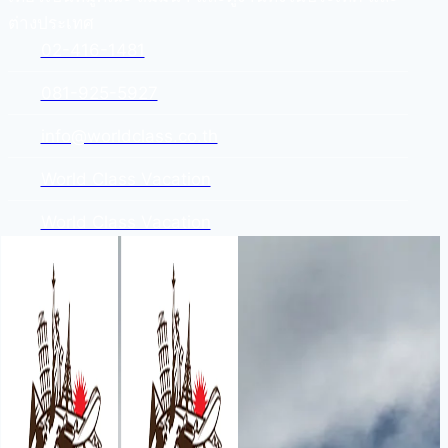
ต่างประเทศ
02-416-1481
081-925-5927
info@worldclass.co.th
World Class Vacation
World Class Vacation
Skip
to
content