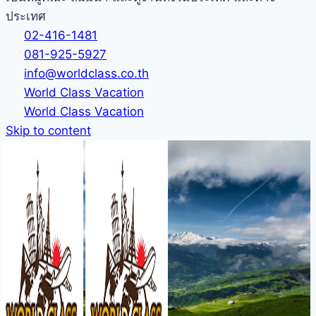
ประเทศ
02-416-1481
081-925-5927
info@worldclass.co.th
World Class Vacation
World Class Vacation
Skip to content
ออสโล