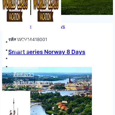
รหัส
WCV14418001
หนัาหลัก
บริการ
Smart series Norway 8 Days
บทความ
เกี่ยวกับเรา
ติดต่อเรา
ขอใบเสนอราคา