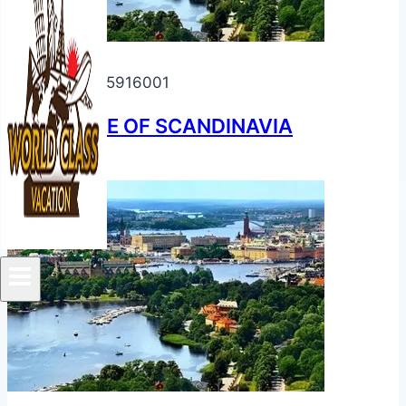
รหัส
WCV05916001
ESSENCE OF SCANDINAVIA